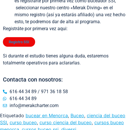
es registrarte por primera vez como buceador SSI,
seleccionar nuestro centro «Merak Diving» en el
mismo registro (así ya estarás afiliado) una vez hecho
esto, te podremos dar de alta al programa.
Registráte por primera vez aqui:
Registro SSI
Si durante el estudio tienes alguna duda, estaremos
totalmente operativos para aclararlas.
Contacta con nosotros:
616 44 34 89 / 971 36 18 58
616 44 34 89
info@merakcharter.com
Etiquetado
bucear en Menorca
,
Buceo
,
ciencia del buceo
SSI
,
curso buceo
,
curso ciencia del buceo
,
cursos buceo
menorca
,
cursos buceo ssi
,
divessi