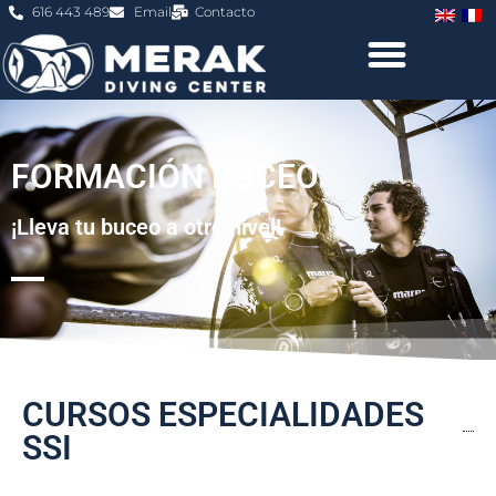
616 443 489
Email
Contacto
FORMACIÓN BUCEO
¡Lleva tu buceo a otro nivel!
CURSOS ESPECIALIDADES
SSI