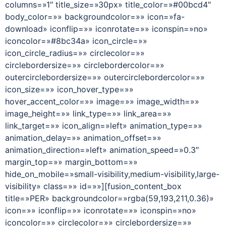
columns=»1″ title_size=»30px» title_color=»#00bcd4″
body_color=»» backgroundcolor=»» icon=»fa-
download» iconflip=»» iconrotate=»» iconspin=»no»
iconcolor=»#8bc34a» icon_circle=»»
icon_circle_radius=»» circlecolor=»»
circlebordersize=»» circlebordercolor=»»
outercirclebordersize=»» outercirclebordercolor=»»
icon_size=»» icon_hover_type=»»
hover_accent_color=»» image=»» image_width=»»
image_height=»» link_type=»» link_area=»»
link_target=»» icon_align=»left» animation_type=»»
animation_delay=»» animation_offset=»»
animation_direction=»left» animation_speed=»0.3″
margin_top=»» margin_bottom=»»
hide_on_mobile=»small-visibility,medium-visibility,large-
visibility» class=»» id=»»][fusion_content_box
title=»PER» backgroundcolor=»rgba(59,193,211,0.36)»
icon=»» iconflip=»» iconrotate=»» iconspin=»no»
iconcolor=»» circlecolor=»» circlebordersize=»»