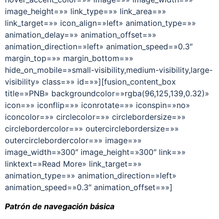
image_height=»» link_type=»» link_area=»»
link_target=»» icon_align=»left» animation_type=»»
animation_delay=»» animation_offset=»»
animation_direction=»left» animation_speed=»0.3″
margin_top=»» margin_bottom=»»
hide_on_mobile=»small-visibility,medium-visibility,large-
visibility» class=»» id=»»][fusion_content_box
title=»PNB» backgroundcolor=»rgba(96,125,139,0.32)»
icon=»» iconflip=»» iconrotate=»» iconspin=»no»
iconcolor=»» circlecolor=»» circlebordersize=»»
circlebordercolor=»» outercirclebordersize=»»
outercirclebordercolor=»» image=»»
image_width=»300″ image_height=»300″ link=»»
linktext=»Read More» link_target=»»
animation_type=»» animation_direction=»left»
animation_speed=»0.3″ animation_offset=»»]
Patrón de navegación básica