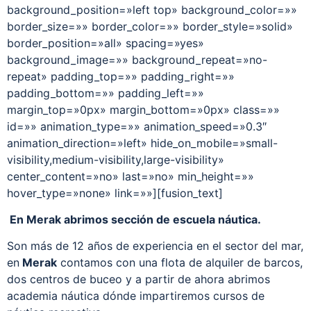
background_position=»left top» background_color=»»
border_size=»» border_color=»» border_style=»solid»
border_position=»all» spacing=»yes»
background_image=»» background_repeat=»no-
repeat» padding_top=»» padding_right=»»
padding_bottom=»» padding_left=»»
margin_top=»0px» margin_bottom=»0px» class=»»
id=»» animation_type=»» animation_speed=»0.3″
animation_direction=»left» hide_on_mobile=»small-
visibility,medium-visibility,large-visibility»
center_content=»no» last=»no» min_height=»»
hover_type=»none» link=»»][fusion_text]
En Merak abrimos sección de escuela náutica.
Son más de 12 años de experiencia en el sector del mar,
en
Merak
contamos con una flota de alquiler de barcos,
dos centros de buceo y a partir de ahora abrimos
academia náutica dónde impartiremos cursos de