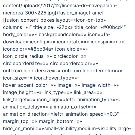
content/uploads/2017/12/licencia-de-navegacion-
menorca-300×225.jpg[/fusion_imageframe]
[fusion_content_boxes layout=»icon-on-top»
columns=»1″ title_size=»27px» title_color=»#00bcd4″
body_color=»» backgroundcolor=»» icon=»fa-
download» iconflip=»» iconrotate=»» iconspin=»no»
iconcolor=»#8bc34a» icon_circle=»»
icon_circle_radius=»» circlecolor=»»
circlebordersize=»» circlebordercolor=»»
outercirclebordersize=»» outercirclebordercolor=»»
icon_size=»» icon_hover_type=»»
hover_accent_color=»» image=»» image_width=»»
image_height=»» link_type=»» link_area=»»
link_target=»» icon_align=»left» animation_type=»»
animation_delay=»» animation_offset=»»
animation_direction=»left» animation_speed=»0.3″
margin_top=»» margin_bottom=»»
hide_on_mobile=»small-visibility,medium-visibility,large-