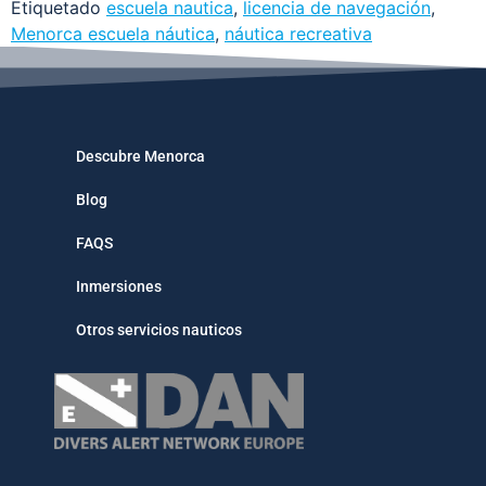
Etiquetado
escuela nautica
,
licencia de navegación
,
Menorca escuela náutica
,
náutica recreativa
Descubre Menorca
Blog
FAQS
Inmersiones
Otros servicios nauticos