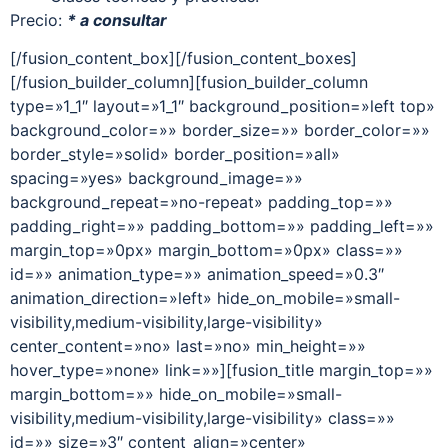
Precio:
* a consultar
[/fusion_content_box][/fusion_content_boxes]
[/fusion_builder_column][fusion_builder_column
type=»1_1″ layout=»1_1″ background_position=»left top»
background_color=»» border_size=»» border_color=»»
border_style=»solid» border_position=»all»
spacing=»yes» background_image=»»
background_repeat=»no-repeat» padding_top=»»
padding_right=»» padding_bottom=»» padding_left=»»
margin_top=»0px» margin_bottom=»0px» class=»»
id=»» animation_type=»» animation_speed=»0.3″
animation_direction=»left» hide_on_mobile=»small-
visibility,medium-visibility,large-visibility»
center_content=»no» last=»no» min_height=»»
hover_type=»none» link=»»][fusion_title margin_top=»»
margin_bottom=»» hide_on_mobile=»small-
visibility,medium-visibility,large-visibility» class=»»
id=»» size=»3″ content_align=»center»