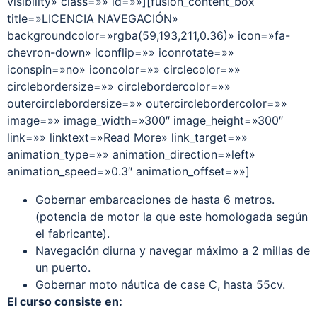
visibility» class=»» id=»»][fusion_content_box
title=»LICENCIA NAVEGACIÓN»
backgroundcolor=»rgba(59,193,211,0.36)» icon=»fa-
chevron-down» iconflip=»» iconrotate=»»
iconspin=»no» iconcolor=»» circlecolor=»»
circlebordersize=»» circlebordercolor=»»
outercirclebordersize=»» outercirclebordercolor=»»
image=»» image_width=»300″ image_height=»300″
link=»» linktext=»Read More» link_target=»»
animation_type=»» animation_direction=»left»
animation_speed=»0.3″ animation_offset=»»]
Gobernar embarcaciones de hasta 6 metros.
(potencia de motor la que este homologada según
el fabricante).
Navegación diurna y navegar máximo a 2 millas de
un puerto.
Gobernar moto náutica de case C, hasta 55cv.
El curso consiste en: