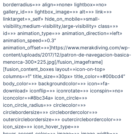
borderradius=»» align=»none» lightbox=»no»
gallery_id=»» lightbox_image=»» alt=»» link=»»
linktarget=»_self» hide_on_mobile=»small-
visibility,medium-visibility,large-visibility» class=»»
id=»» animation_type=»» animation_direction=»left»
animation_speed=»0.3″
animation_offset=»»]https://www.merakdiving.com/wp-
content/uploads/2017/12/patron-de-navegacion-basica-
menorca-300×225.jpg[/fusion_imageframe]
[fusion_content_boxes layout=»icon-on-top»
columns=»1″ title_size=»30px» title_color=»#00bcd4″
body_color=»» backgroundcolor=»» icon=»fa-
download» iconflip=»» iconrotate=»» iconspin=»no»
iconcolor=»#8bc34a» icon_circle=»»
icon_circle_radius=»» circlecolor=»»
circlebordersize=»» circlebordercolor=»»
outercirclebordersize=»» outercirclebordercolor=»»
icon_size=»» icon_hover_type=»»
hover_accent_color=»» image=»» image_width=»»