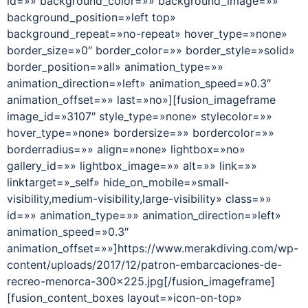
id=»» background_color=»» background_image=»»
background_position=»left top»
background_repeat=»no-repeat» hover_type=»none»
border_size=»0″ border_color=»» border_style=»solid»
border_position=»all» animation_type=»»
animation_direction=»left» animation_speed=»0.3″
animation_offset=»» last=»no»][fusion_imageframe
image_id=»3107″ style_type=»none» stylecolor=»»
hover_type=»none» bordersize=»» bordercolor=»»
borderradius=»» align=»none» lightbox=»no»
gallery_id=»» lightbox_image=»» alt=»» link=»»
linktarget=»_self» hide_on_mobile=»small-
visibility,medium-visibility,large-visibility» class=»»
id=»» animation_type=»» animation_direction=»left»
animation_speed=»0.3″
animation_offset=»»]https://www.merakdiving.com/wp-
content/uploads/2017/12/patron-embarcaciones-de-
recreo-menorca-300×225.jpg[/fusion_imageframe]
[fusion_content_boxes layout=»icon-on-top»