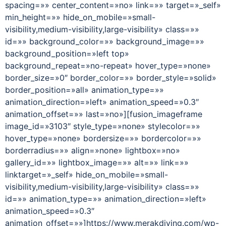
spacing=»» center_content=»no» link=»» target=»_self»
min_height=»» hide_on_mobile=»small-
visibility,medium-visibility,large-visibility» class=»»
id=»» background_color=»» background_image=»»
background_position=»left top»
background_repeat=»no-repeat» hover_type=»none»
border_size=»0″ border_color=»» border_style=»solid»
border_position=»all» animation_type=»»
animation_direction=»left» animation_speed=»0.3″
animation_offset=»» last=»no»][fusion_imageframe
image_id=»3103″ style_type=»none» stylecolor=»»
hover_type=»none» bordersize=»» bordercolor=»»
borderradius=»» align=»none» lightbox=»no»
gallery_id=»» lightbox_image=»» alt=»» link=»»
linktarget=»_self» hide_on_mobile=»small-
visibility,medium-visibility,large-visibility» class=»»
id=»» animation_type=»» animation_direction=»left»
animation_speed=»0.3″
animation_offset=»»]https://www.merakdiving.com/wp-