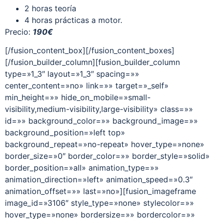
2 horas teoría
4 horas prácticas a motor.
Precio:
190€
[/fusion_content_box][/fusion_content_boxes]
[/fusion_builder_column][fusion_builder_column
type=»1_3″ layout=»1_3″ spacing=»»
center_content=»no» link=»» target=»_self»
min_height=»» hide_on_mobile=»small-
visibility,medium-visibility,large-visibility» class=»»
id=»» background_color=»» background_image=»»
background_position=»left top»
background_repeat=»no-repeat» hover_type=»none»
border_size=»0″ border_color=»» border_style=»solid»
border_position=»all» animation_type=»»
animation_direction=»left» animation_speed=»0.3″
animation_offset=»» last=»no»][fusion_imageframe
image_id=»3106″ style_type=»none» stylecolor=»»
hover_type=»none» bordersize=»» bordercolor=»»