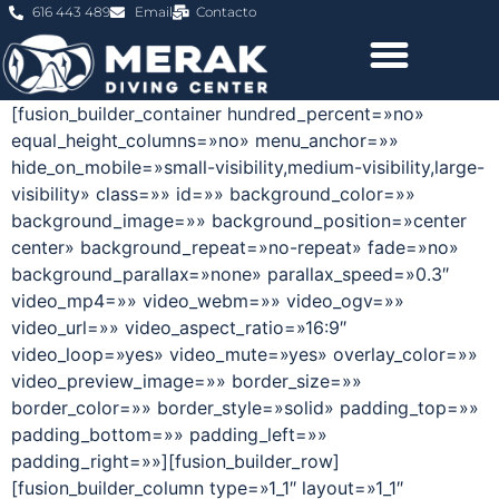
616 443 489
Email
Contacto
[fusion_builder_container hundred_percent=»no»
equal_height_columns=»no» menu_anchor=»»
hide_on_mobile=»small-visibility,medium-visibility,large-
visibility» class=»» id=»» background_color=»»
background_image=»» background_position=»center
center» background_repeat=»no-repeat» fade=»no»
background_parallax=»none» parallax_speed=»0.3″
video_mp4=»» video_webm=»» video_ogv=»»
video_url=»» video_aspect_ratio=»16:9″
video_loop=»yes» video_mute=»yes» overlay_color=»»
video_preview_image=»» border_size=»»
border_color=»» border_style=»solid» padding_top=»»
padding_bottom=»» padding_left=»»
padding_right=»»][fusion_builder_row]
[fusion_builder_column type=»1_1″ layout=»1_1″