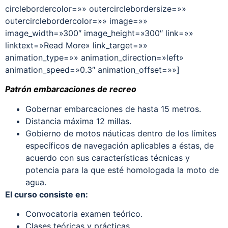
circlebordercolor=»» outercirclebordersize=»»
outercirclebordercolor=»» image=»»
image_width=»300″ image_height=»300″ link=»»
linktext=»Read More» link_target=»»
animation_type=»» animation_direction=»left»
animation_speed=»0.3″ animation_offset=»»]
Patrón embarcaciones de recreo
Gobernar embarcaciones de hasta 15 metros.
Distancia máxima 12 millas.
Gobierno de motos náuticas dentro de los límites
específicos de navegación aplicables a éstas, de
acuerdo con sus características técnicas y
potencia para la que esté homologada la moto de
agua.
El curso consiste en:
Convocatoria examen teórico.
Clases teóricas y prácticas.